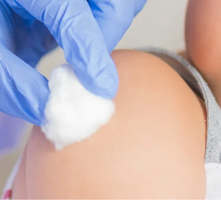
FF-EINSPRITZUNG
DER GESUNDHEIT
WEIL JEDER 
MITTELPUN
PRIORITÄTE