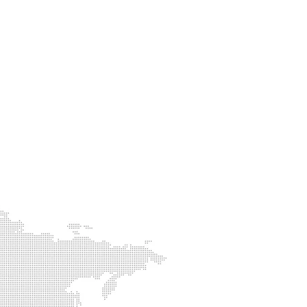
EITE
LUNG
orte liegen
strategisch günstig in
 Gesundheitsindustrie.
Anwesend auf drei
er Lage, unsere Kunden überall dort zu
nd das mit einem reduzierten Kohlenstoff-