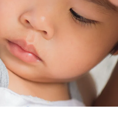
 IM
PATIENT IM
KT UNSERER
N STEHT