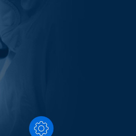
FTLICH-
E KOMPETENZ
SO 13485, ISO 15378, GMP.