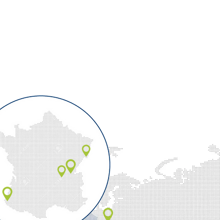
03
EINE WELTW
AUSSTRAH
Unsere Produktionsstand
unmittelbarer Nähe zur
Kontinenten sind wir in d
beliefern, wo sie sind, u
Fußabdruck.